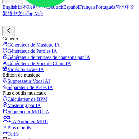
English
日本語
한국어
Deutsch
Español
Français
Português
简体中文
繁體中文
Tiếng Việt
Générer
Générateur de Musique IA
Générateur de Paroles IA
Générateur de reprises de chansons par IA
Générateur de Voix de Chant IA
Vidéo musicale IA
Édition de musique
Suppresseur Vocal AI
Séparateur de Pistes IA
Plus d'outils musicaux
Calculateur de BPM
Mastering par IA
Séquenceur MIDI IA
IA Audio en MIDI
Plus d'outils
Tarifs