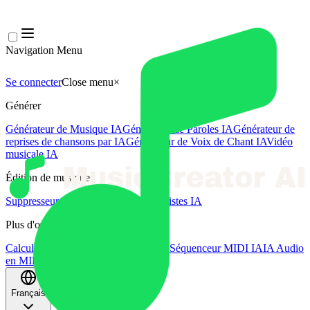
Navigation Menu
Se connecter
Close menu
×
Générer
Générateur de Musique IA
Générateur de Paroles IA
Générateur de
reprises de chansons par IA
Générateur de Voix de Chant IA
Vidéo
musicale IA
Édition de musique
Suppresseur Vocal AI
Séparateur de Pistes IA
Plus d'outils musicaux
Calculateur de BPM
Mastering par IA
Séquenceur MIDI IA
IA Audio
en MIDI
Plus d'outils
Français