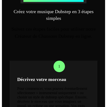
Créez votre musique Dubstep en 3 étapes
simples
Suivez ces étapes faciles pour utiliser notre
Créateur de Chansons Dubstep en ligne.
1
Décrivez votre morceau
Pour commencer, vous pouvez éventuellement
sélectionner « instrumental uniquement » ou
choisir un style de dubstep spécifique. Ensuite,
décrivez le morceau que vous imaginez un
mood, un rythme ou une sensation. Vos mots