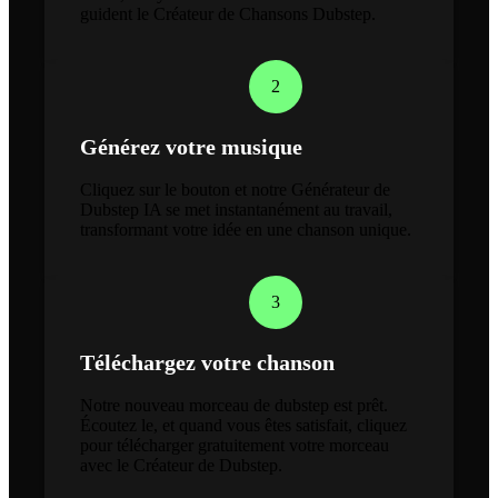
guident le Créateur de Chansons Dubstep.
2
Générez votre musique
Cliquez sur le bouton et notre Générateur de
Dubstep IA se met instantanément au travail,
transformant votre idée en une chanson unique.
3
Téléchargez votre chanson
Notre nouveau morceau de dubstep est prêt.
Écoutez le, et quand vous êtes satisfait, cliquez
pour télécharger gratuitement votre morceau
avec le Créateur de Dubstep.