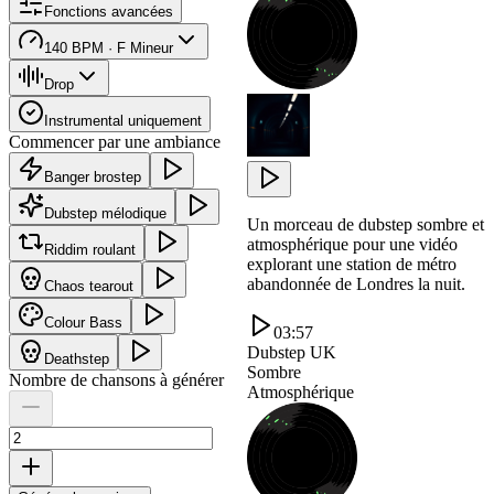
Fonctions avancées
140 BPM · F Mineur
Drop
Instrumental uniquement
Commencer par une ambiance
Banger brostep
Dubstep mélodique
Un morceau de dubstep sombre et
atmosphérique pour une vidéo
Riddim roulant
explorant une station de métro
abandonnée de Londres la nuit.
Chaos tearout
Colour Bass
03:57
Dubstep UK
Deathstep
Sombre
Nombre de chansons à générer
Atmosphérique