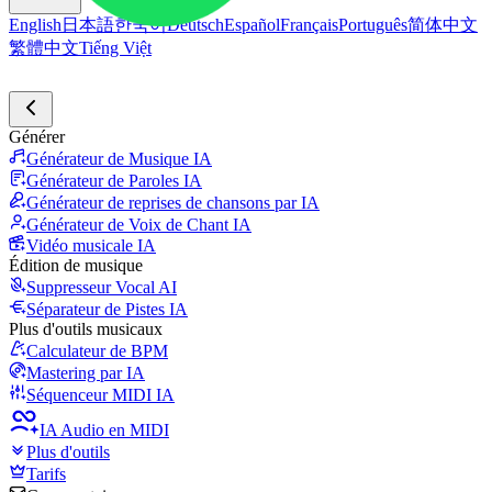
English
日本語
한국어
Deutsch
Español
Français
Português
简体中文
繁體中文
Tiếng Việt
Générer
Générateur de Musique IA
Générateur de Paroles IA
Générateur de reprises de chansons par IA
Générateur de Voix de Chant IA
Vidéo musicale IA
Édition de musique
Suppresseur Vocal AI
Séparateur de Pistes IA
Plus d'outils musicaux
Calculateur de BPM
Mastering par IA
Séquenceur MIDI IA
IA Audio en MIDI
Plus d'outils
Tarifs