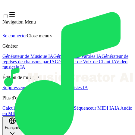
Navigation Menu
Se connecter
Close menu
×
Générer
Générateur de Musique IA
Générateur de Paroles IA
Générateur de
reprises de chansons par IA
Générateur de Voix de Chant IA
Vidéo
musicale IA
Édition de musique
Suppresseur Vocal AI
Séparateur de Pistes IA
Plus d'outils musicaux
Calculateur de BPM
Mastering par IA
Séquenceur MIDI IA
IA Audio
en MIDI
Plus d'outils
Français