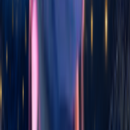
Tap Tempo
Séparateur Vocal
Créateur de beats IA
Créateur de Paroles
Détecteur de BPM
Extracteur de Voix
Changeur de Vitesse Musicale
Créateur de Diaporama
Créateur de beats rap
Détecteur de Pitch
Générateur de Paroles de Chanson
Créateur de Phonk
Générateur de Diss Track
Changement de Voix
Générateur de Ralenti et Réverbération
MP3 vers MIDI
Blog
Comment créer des beats Trap par IA pour TikTok en 2026
Légal
Politique de confidentialité
Conditions de service