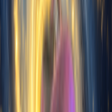
Cliquez pour commencer
l'enregistrement
Séparer les voix
Extraire les voix d’un morceau
complet
Téléchargé :
0s
Recommandé
~10min
1 min
10 min
30 min
Min
Bon
Max
Remarque : Min 1 min, Max 30
min, Recommandé 10 min.
Genre de cette voix
Masculin
Féminin
Générer gratuitement maintenant
Démonstration de Voix de Chant IA