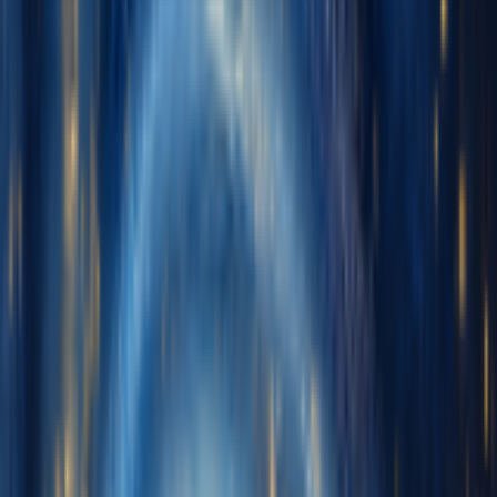
English
日本語
한국어
Deutsch
Español
Français
Português
简体中文
繁體中文
Tiếng Việt
Générer
Générateur de Musique IA
Générateur de Paroles IA
Générateur de reprises de chansons par IA
Générateur de Voix de Chant IA
Vidéo musicale IA
Édition de musique
Suppresseur Vocal AI
Séparateur de Pistes IA
Plus d'outils musicaux
Calculateur de BPM
Mastering par IA
Séquenceur MIDI IA
IA Audio en MIDI
Plus d'outils
Tarifs