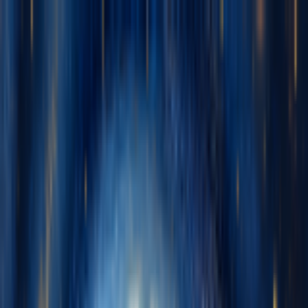
Navigation Menu
Se connecter
Close menu
×
Générer
Générateur de Musique IA
Générateur de Paroles IA
Générateur de
reprises de chansons par IA
Générateur de Voix de Chant IA
Vidéo
musicale IA
Édition de musique
Suppresseur Vocal AI
Séparateur de Pistes IA
Plus d'outils musicaux
Calculateur de BPM
Mastering par IA
Séquenceur MIDI IA
IA Audio
en MIDI
Plus d'outils
Français