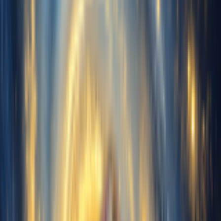
Extraire les voix d’un morceau complet
Téléchargé :
0s
Recommandé
~10min
1 min
10 min
30 min
Min
Bon
Max
Remarque : Min 1 min, Max 30 min, Recommandé 10 min.
Genre de cette voix
Masculin
Féminin
Générer gratuitement maintenant
Nom de la voix
Mes voix
Audio d'entraînement
0
Voix
Télécharger la musique
Importez 10 à 30 min d'audio
propre contenant uniquement la
voix pour entraîner votre voix
Enregistrer