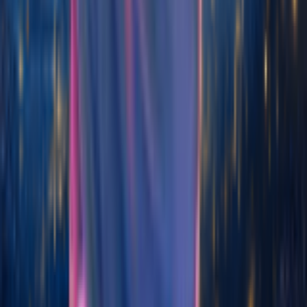
Convertisseur Lofi IA
Générateur de Pop IA
Générateur de Rock IA
Générateur de Jazz IA
Générateur de EDM IA
Générateur de Country IA
Générateur de R&B IA
Générateur de Blues IA
Générateur de Folk IA
Générateur de Metal IA
Générateur de Musique Punk
Générateur de Musique Funk
Générateur de Musique Techno
Générateur de Musique House
Générateur de Musique Trap
Générateur de Musique Dubstep
Générateur de Musique Ambiante
Générateur de Musique K-pop
Fonctionnalités
Détecteur de BPM et de tonalité
Éditeur de tags MP3 en ligne
Convertisseur audio en MIDI
Détecteur de Tonalité