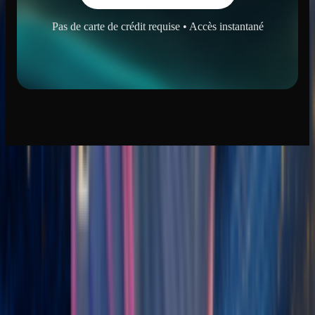
Pas de carte de crédit requise • Accès instantané
IA Creation Musique
générateur de chanson IA
Générateur de Musique IA
Générateur de Musique IA à partir de Texte
Auteur Compositeur IA
Générateur de Mélodie IA
Générateur de reprises de chansons par IA
Remixer IA
Extension de Chanson IA
Séparateur de Pistes IA
Nouvelle Sortie