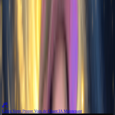
Écoutez le Chant par Voix d'IA en Action
Écoutez des reprises de chansons incroyables et des compositions
originales créées avec notre Générateur de Voix de Chant IA. Des
clones vocaux fidèles aux styles vocaux entièrement nouveaux,
explorez ce qui est possible avec notre générateur vocal avancé.
Voix originale
À couvrir
Couvert
Voix originale
À couvrir
Couvert
Voix originale
À couvrir
Couvert
Voix originale
À couvrir
Couvert
Créez Votre Propre Voix de Chant IA Maintenant