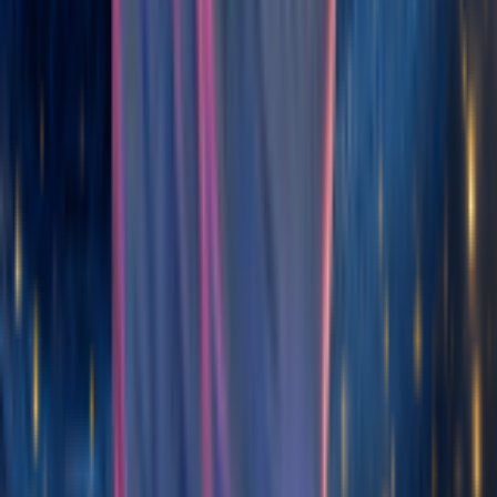
Générateur de Musique par Paroles IA
AI Lyrics Studio
Clip vidéo narratif
Visualiseur de musique IA
Générateur de Musique Pop Sombre par IA
Générateur de musique Dance Pop par IA
Générateur de Musique Pop Commerciale par IA
Générateur de musique Hip-hop West Coast par IA
Générateur de Musique Boom Bap IA
Générateur de Musique Hip-hop à l'ancienne par IA
Générateur de musique Hyperpop par IA
Générateur de Mashup IA
Générateur de Musique de Film par IA
Générateur de musique Hard Rock IA
Générateur de musique Rock classique par IA
Générateur de Musique Vaporwave par IA
Générateur de Musique Synthwave par IA
Générateur de musique électronique UK par IA
Générateur de musique électronique expérimentale par IA
Générateur de musique latine IA
Genre Musical
Générateur de rap IA