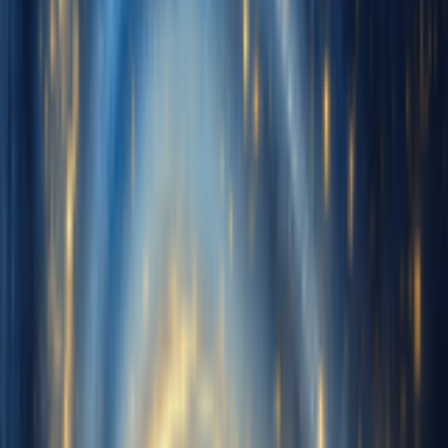
Commentaires
Commencer gratuitement
Connexion
Créer des voix
Mes voix
Nom de la voix
Audio d'entraînement
Télécharger la musique
Importez 10 à 30 min d'audio propre contenant uniquement la voix
pour entraîner votre voix
Enregistrer
Cliquez pour commencer l'enregistrement
Séparer les voix