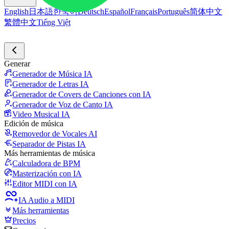
English
日本語
한국어
Deutsch
Español
Français
Português
简体中文
繁體中文
Tiếng Việt
Generar
Generador de Música IA
Generador de Letras IA
Generador de Covers de Canciones con IA
Generador de Voz de Canto IA
Video Musical IA
Edición de música
Removedor de Vocales AI
Separador de Pistas IA
Más herramientas de música
Calculadora de BPM
Masterización con IA
Editor MIDI con IA
IA Audio a MIDI
Más herramientas
Precios