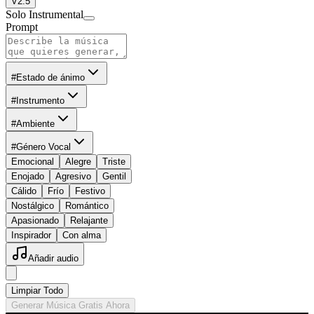
V2.5
Solo Instrumental
Prompt
#Estado de ánimo
#Instrumento
#Ambiente
#Género Vocal
Emocional
Alegre
Triste
Enojado
Agresivo
Gentil
Cálido
Frío
Festivo
Nostálgico
Romántico
Apasionado
Relajante
Inspirador
Con alma
Añadir audio
Limpiar Todo
Generar Música Gratis Ahora