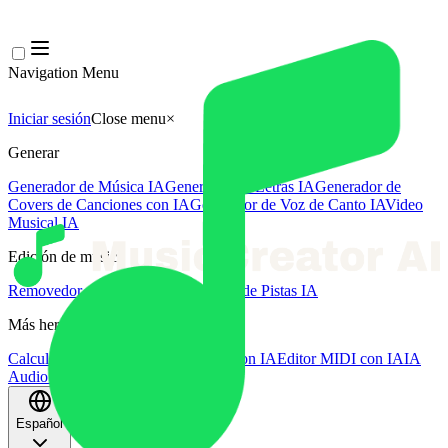
Navigation Menu
Iniciar sesión
Close menu
×
Generar
Generador de Música IA
Generador de Letras IA
Generador de
Covers de Canciones con IA
Generador de Voz de Canto IA
Video
Musical IA
Edición de música
Removedor de Vocales AI
Separador de Pistas IA
Más herramientas de música
Calculadora de BPM
Masterización con IA
Editor MIDI con IA
IA
Audio a MIDI
Más herramientas
Español