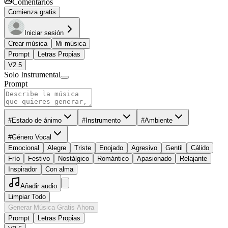
Comentarios
Comienza gratis
Iniciar sesión
Crear música
Mi música
Prompt
Letras Propias
V2.5
Solo Instrumental
Prompt
#Estado de ánimo
#Instrumento
#Ambiente
#Género Vocal
Emocional
Alegre
Triste
Enojado
Agresivo
Gentil
Cálido
Frío
Festivo
Nostálgico
Romántico
Apasionado
Relajante
Inspirador
Con alma
Añadir audio
Limpiar Todo
Generar Música Gratis Ahora
Prompt
Letras Propias