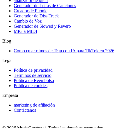
analizador de pitch
Generador de Letras de Canciones
Creador de Phonk
Generador de Diss Track
Cambio de Voz
Generador de Slowed y Reverb
MP3 a MIDI
Blog
Cómo crear ritmos de Trap con IA para TikTok en 2026
Legal
Política de privacidad
Términos de servicio
Política de Reembolso
Política de cookies
Empresa
marketing de afiliación
Contáctanos
© 2026 MusicCreator.ai. Todos los derechos reservados.